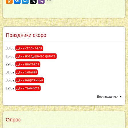
Праздники скоро
08.08
День строителя
15.08
День воздушного флота
29.08
День шахтёра
01.09
День знаний
05.09
День нефтяника
12.09
День танкиста
Все праздники
►
Опрос