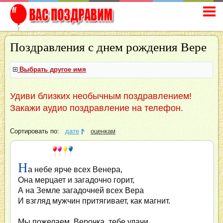
Поздравления с днем рождения Вере
Выбрать другое имя
Удиви близких необычным поздравлением!
Закажи аудио поздравление на телефон.
Сортировать по:
дате
оценкам
Н
а небе ярче всех Венера,
Она мерцает и загадочно горит,
А на Земле загадочней всех Вера
И взгляд мужчин притягивает, как магнит.
Мы пожелаем, Верочка, тебе удачи