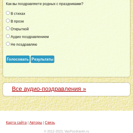
Как вы поздравляете родных с праздниками?
В стихах
В прозе
Открыткой
Аудио поздравлением
Не поздравляю
Голосовать
Результаты
Все аудио-поздравления »
Карта сайта
|
Авторы
|
Связь
© 2012-2023, VasPozdravim.ru