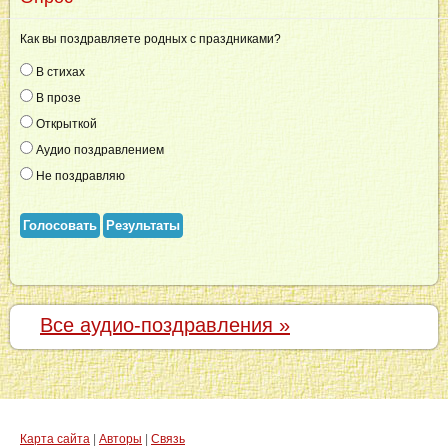
Как вы поздравляете родных с праздниками?
В стихах
В прозе
Открыткой
Аудио поздравлением
Не поздравляю
Голосовать
Результаты
Все аудио-поздравления »
Карта сайта
|
Авторы
|
Связь