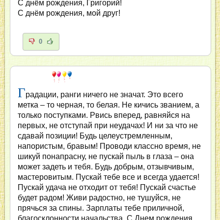
С днём рождения, Григорий!
С днём рождения, мой друг!
0
Г
радации, ранги ничего не значат. Это всего
метка – то черная, то белая. Не кичись званием, а
только поступками. Рвись вперед, равняйся на
первых, не отступай при неудачах! И ни за что не
сдавай позиции! Будь целеустремленным,
напористым, бравым! Проводи классно время, не
шикуй понапрасну, не пускай пыль в глаза – она
может задеть и тебя. Будь добрым, отзывчивым,
мастеровитым. Пускай тебе все и всегда удается!
Пускай удача не отходит от тебя! Пускай счастье
будет радом! Живи радостно, не тушуйся, не
прячься за спины. Зарплаты тебе приличной,
благосклонности начальства. С Днем рождения,