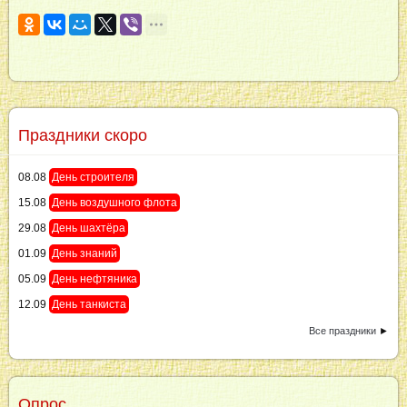
Праздники скоро
08.08
День строителя
15.08
День воздушного флота
29.08
День шахтёра
01.09
День знаний
05.09
День нефтяника
12.09
День танкиста
Все праздники
►
Опрос