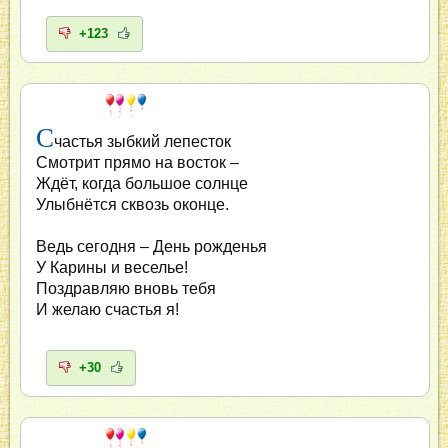
+123
С
частья зыбкий лепесток
Смотрит прямо на восток –
Ждёт, когда большое солнце
Улыбнётся сквозь оконце.
Ведь сегодня – День рожденья
У Карины и веселье!
Поздравляю вновь тебя
И желаю счастья я!
+30