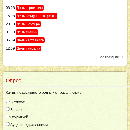
08.08
День строителя
15.08
День воздушного флота
29.08
День шахтёра
01.09
День знаний
05.09
День нефтяника
12.09
День танкиста
Все праздники
►
Опрос
Как вы поздравляете родных с праздниками?
В стихах
В прозе
Открыткой
Аудио поздравлением