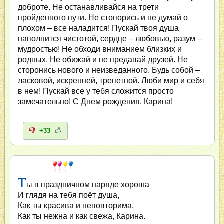
доброте. Не останавливайся на трети
пройденного пути. Не стопорись и не думай о
плохом – все наладится! Пускай твоя душа
наполнится чистотой, сердце – любовью, разум –
мудростью! Не обходи вниманием близких и
родных. Не обижай и не предавай друзей. Не
сторонись нового и неизведанного. Будь собой –
ласковой, искренней, трепетной. Люби мир и себя
в нем! Пускай все у тебя сложится просто
замечательно! С Днем рождения, Карина!
+33
Т
ы в праздничном наряде хороша
И глядя на тебя поёт душа,
Как ты красива и неповторима,
Как ты нежна и как свежа, Карина.