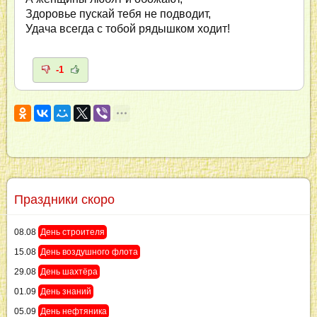
Здоровье пускай тебя не подводит,
Удача всегда с тобой рядышком ходит!
-1
Праздники скоро
08.08
День строителя
15.08
День воздушного флота
29.08
День шахтёра
01.09
День знаний
05.09
День нефтяника