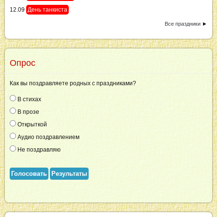
12.09
День танкиста
Все праздники
►
Опрос
Как вы поздравляете родных с праздниками?
В стихах
В прозе
Открыткой
Аудио поздравлением
Не поздравляю
Голосовать
Результаты