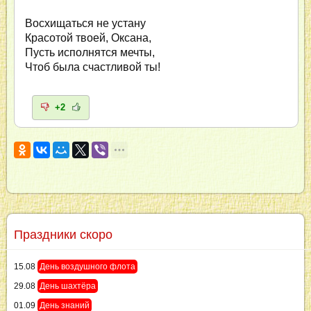
Восхищаться не устану
Красотой твоей, Оксана,
Пусть исполнятся мечты,
Чтоб была счастливой ты!
+2
Праздники скоро
15.08
День воздушного флота
29.08
День шахтёра
01.09
День знаний