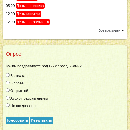
05.09
День нефтяника
12.09
День танкиста
12.09
День программиста
Все праздники
►
Опрос
Как вы поздравляете родных с праздниками?
В стихах
В прозе
Открыткой
Аудио поздравлением
Не поздравляю
Голосовать
Результаты