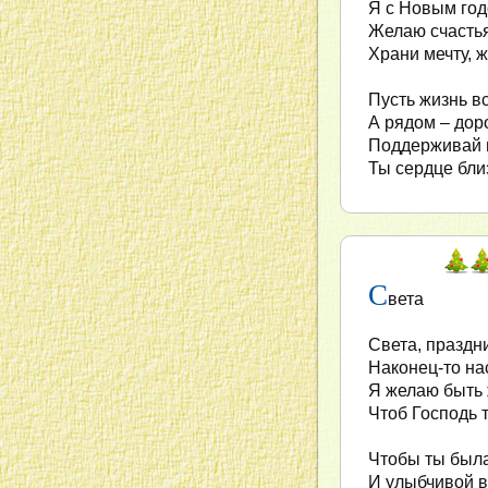
Я с Новым год
Желаю счастья
Храни мечту, 
Пусть жизнь вс
А рядом – дор
Поддерживай 
Ты сердце бли
С
вета
Света, праздн
Наконец-то на
Я желаю быть 
Чтоб Господь 
Чтобы ты была
И улыбчивой в