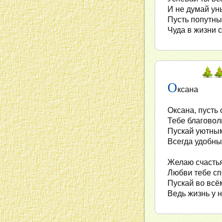
И не думай ун
Пусть попутны
Чуда в жизни с
О
ксана
Оксана, пусть 
Тебе благовол
Пускай уютным
Всегда удобны
Желаю счастья
Любви тебе сп
Пускай во всём
Ведь жизнь у н