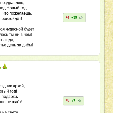
 поздравляю,
под Новый год!
я, что пожелаешь,
+39
произойдёт!
оя чудесной будет,
лась ты ни в чём!
т люди,
тье день за днём!
аздник яркий,
овый год!
 подарки,
+7
оно не ждёт!
 на свете,