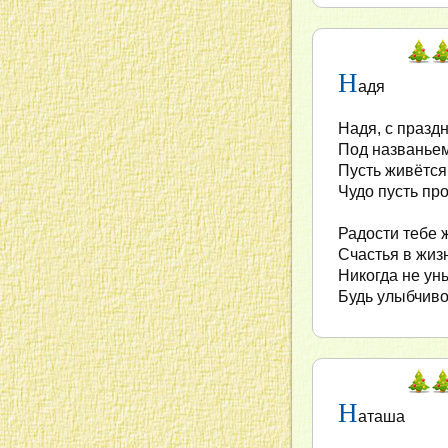
Н
адя
Надя, с празд
Под названьем
Пусть живётся
Чудо пусть пр
Радости тебе 
Счастья в жизн
Никогда не ун
Будь улыбчиво
Н
аташа