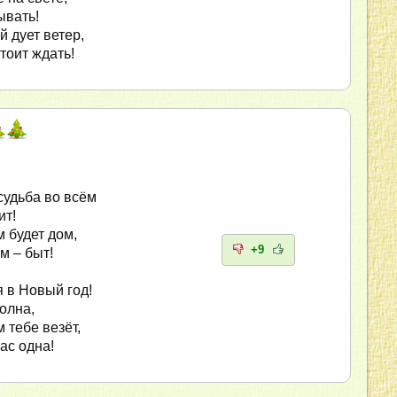
ывать!
й дует ветер,
тоит ждать!
судьба во всём
ит!
 будет дом,
+9
м – быт!
 в Новый год!
олна,
 тебе везёт,
ас одна!