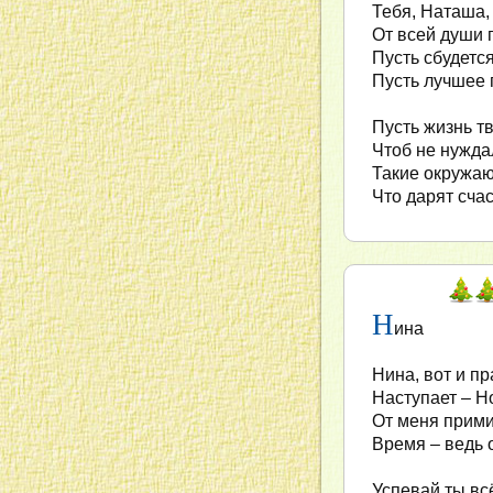
Тебя, Наташа,
От всей души 
Пусть сбудетс
Пусть лучшее 
Пусть жизнь тв
Чтоб не нужда
Такие окружаю
Что дарят счас
Н
ина
Нина, вот и пр
Наступает – Н
От меня прими
Время – ведь 
Успевай ты всё