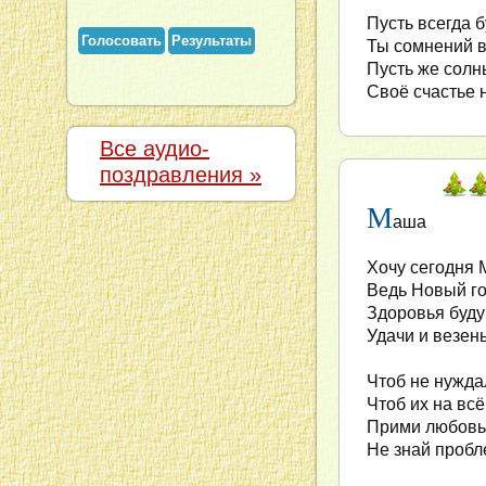
Пусть всегда б
Голосовать
Результаты
Ты сомнений в
Пусть же солн
Своё счастье н
Все аудио-
поздравления »
М
аша
Хочу сегодня 
Ведь Новый го
Здоровья буду 
Удачи и везень
Чтоб не нуждал
Чтоб их на всё
Прими любовь 
Не знай пробл