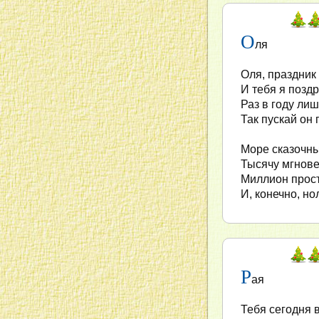
О
ля
Оля, праздник 
И тебя я позд
Раз в году ли
Так пускай он
Море сказочны
Тысячу мгнове
Миллион прос
И, конечно, но
Р
ая
Тебя сегодня в