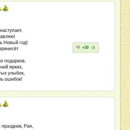
наступает,
равляю!
шь Новый год!
+20
 принесёт
х подарков,
ний ярких,
тых улыбок,
ль ошибок!
 праздник, Рая,