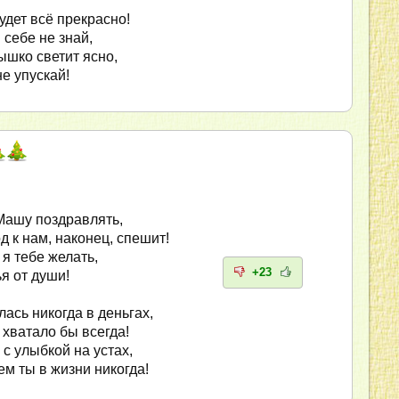
удет всё прекрасно!
 себе не знай,
ышко светит ясно,
е упускай!
Машу поздравлять,
д к нам, наконец, спешит!
я тебе желать,
+23
я от души!
ась никогда в деньгах,
 хватало бы всегда!
с улыбкой на устах,
ем ты в жизни никогда!