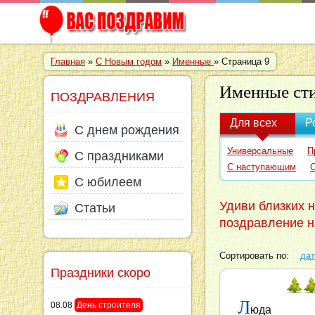
Главная
»
С Новым годом
»
Именные
» Страница 9
Именные ст
ПОЗДРАВЛЕНИЯ
Для всех
Р
С днем рождения
Универсальные
П
С праздниками
С наступающим
С юбилеем
Удиви близких 
Статьи
поздравление н
Сортировать по:
дат
Праздники скоро
Л
08.08
День строителя
юда