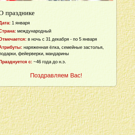
О празднике
Дата:
1 января
Страна:
международный
Отмечается:
в ночь с 31 декабря - по 5 января
Атрибуты:
наряженная ёлка, семейные застолья,
подарки, фейерверки, мандарины
Празднуется с:
~46 года до н.э.
Поздравляем Вас!