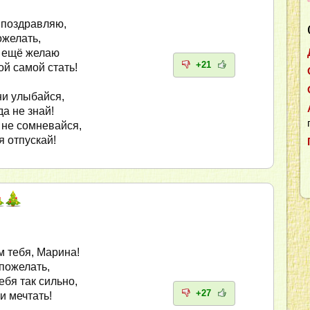
 поздравляю,
ожелать,
д ещё желаю
+21
ой самой стать!
и улыбайся,
да не знай!
, не сомневайся,
я отпускай!
 тебя, Марина!
 пожелать,
ебя так сильно,
+27
и мечтать!