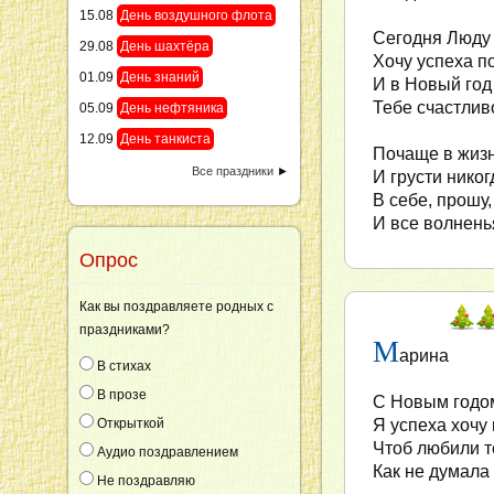
15.08
День воздушного флота
Сегодня Люду
29.08
День шахтёра
Хочу успеха п
01.09
День знаний
И в Новый го
Тебе счастлив
05.09
День нефтяника
12.09
День танкиста
Почаще в жизн
Все праздники
►
И грусти никог
В себе, прошу
И все волнень
Опрос
Как вы поздравляете родных с
праздниками?
М
арина
В стихах
В прозе
С Новым годом
Открыткой
Я успеха хочу
Чтоб любили т
Аудио поздравлением
Как не думала 
Не поздравляю