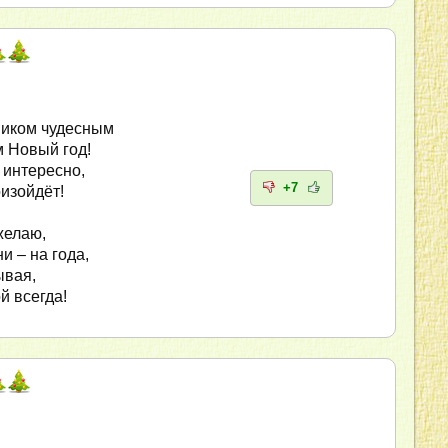
ником чудесным
 Новый год!
 интересно,
+7
оизойдёт!
желаю,
и – на года,
ывая,
й всегда!