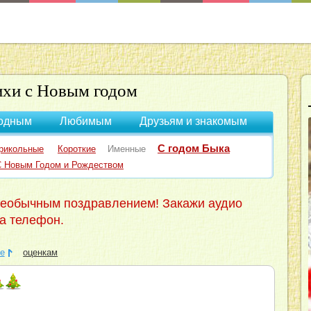
ихи с Новым годом
одным
Любимым
Друзьям и знакомым
С годом Быка
рикольные
Короткие
Именные
С Новым Годом и Рождеством
необычным поздравлением! Закажи аудио
а телефон.
е
оценкам