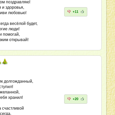
ом поздравляю!
 и здоровья,
+11
живи любовью!
егда весёлой будет,
огие люди!
и помогай,
зким открывай!
ик долгожданный,
ступил!
желанной,
тебя хранил!
+20
 счастливой
сегда,