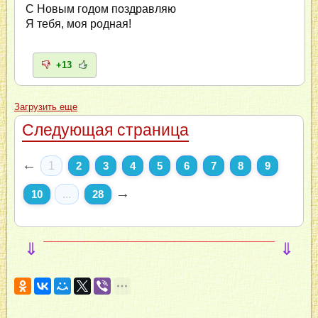
С Новым годом поздравляю
Я тебя, моя родная!
+13
Загрузить еще
Следующая страница
←
1
2
3
4
5
6
7
8
9
→
10
...
28
⇓
⇓