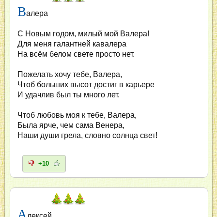
В
алера
С Новым годом, милый мой Валера!
Для меня галантней кавалера
На всём белом свете просто нет.
Пожелать хочу тебе, Валера,
Чтоб больших высот достиг в карьере
И удачлив был ты много лет.
Чтоб любовь моя к тебе, Валера,
Была ярче, чем сама Венера,
Наши души грела, словно солнца свет!
+10
А
лексей