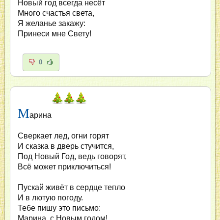
Новый год всегда несёт
Много счастья света,
Я желанье закажу:
Принеси мне Свету!
0
М
арина
Сверкает лед, огни горят
И сказка в дверь стучится,
Под Новый Год, ведь говорят,
Всё может приключиться!
Пускай живёт в сердце тепло
И в лютую погоду.
Тебе пишу это письмо:
Марина, с Новым годом!