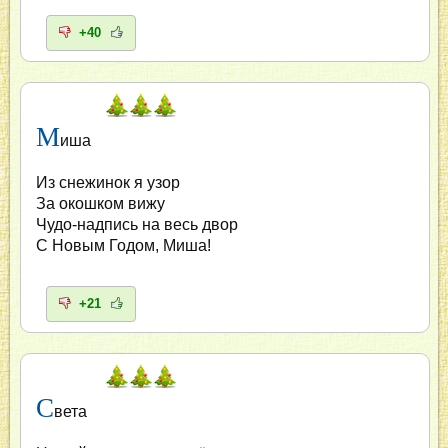
+40
М
иша
Из снежинок я узор
За окошком вижу
Чудо-надпись на весь двор
С Новым Годом, Миша!
+21
С
вета