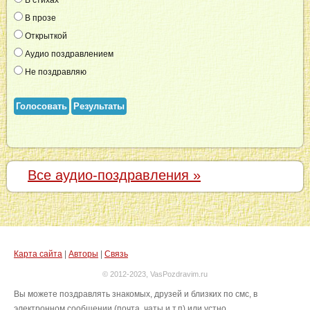
В стихах
В прозе
Открыткой
Аудио поздравлением
Не поздравляю
Голосовать
Результаты
Все аудио-поздравления »
Карта сайта
|
Авторы
|
Связь
© 2012-2023, VasPozdravim.ru
Вы можете поздравлять знакомых, друзей и близких по смс, в
электронном сообщении (почта, чаты и т.п) или устно.