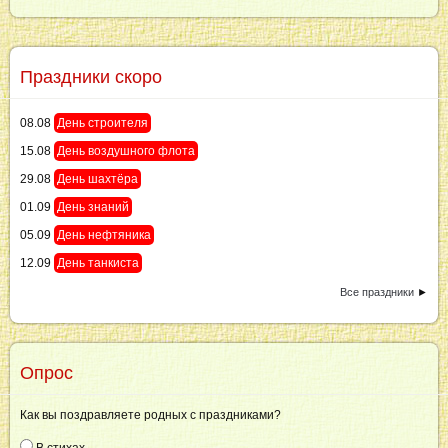
Праздники скоро
08.08
День строителя
15.08
День воздушного флота
29.08
День шахтёра
01.09
День знаний
05.09
День нефтяника
12.09
День танкиста
Все праздники
►
Опрос
Как вы поздравляете родных с праздниками?