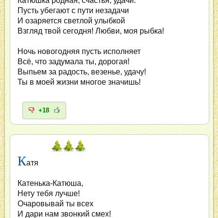
Катюшка родная, счастья, удачи:
Пусть убегают с пути незадачи
И озаряется светлой улыбкой
Взгляд твой сегодня! Любви, моя рыбка!
Ночь новогодняя пусть исполняет
Всё, что задумала ты, дорогая!
Выпьем за радость, везенье, удачу!
Ты в моей жизни многое значишь!
+18
К
атя
Катенька-Катюша,
Нету тебя лучше!
Очаровывай ты всех
И дари нам звонкий смех!