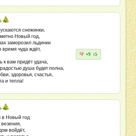
ускаются снежинки,
метно Новый год,
лах заморозил льдинки
о время чуда ждёт,
+5
ь к вам придёт удача,
 радостью душа будет полна,
ви, здоровья, счастья,
а и тепла!
 в Новый год
 везения,
дом войдёт,