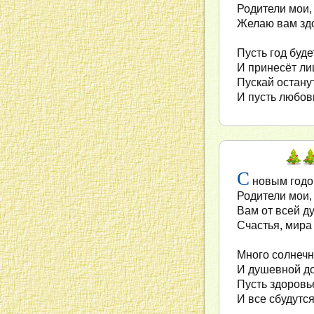
Родители мои, 
Желаю вам здо
Пусть год буд
И принесёт ли
Пускай остану
И пусть любов
С
новым годо
Родители мои,
Вам от всей д
Счастья, мира
Много солнечн
И душевной д
Пусть здоровь
И все сбудутся