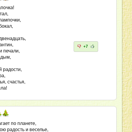
апочка!
тал,
 лампочки,
бокал,
двенадцать,
антин,
+7
и печали,
 дым,
 радости,
ра,
я, счастья,
ла!
гает по планете,
ою радость и веселье,