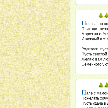
Н
еслышно оп
Приходит неза
Мороз на стёк
И каждый в эт
Родители, пуст
Пусть светлой
Желаю вам люб
Семейного уют
П
апе с мамой
Пожелать хочу
Пусть удача в 