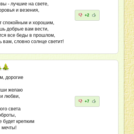
вы - лучшие на свете,
ровья и везения,
+2
ет спокойным и хорошим,
шь добрые вам вести,
тся все беды в прошлом,
ь вам, словно солнце светит!
м, дорогие
уши желаю
 и любви,
+7
ого света
оброты,
е будет крепким
 мечты!