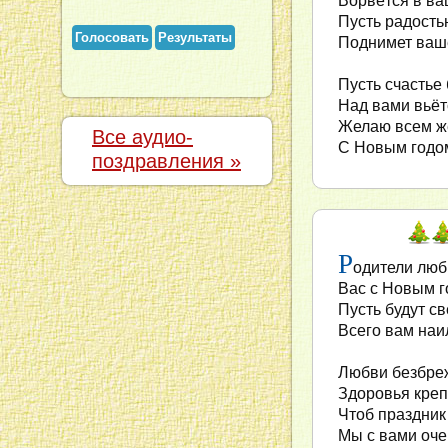
Ворвётся в ва
Пусть радость
Голосовать
Результаты
Поднимет ваш
Пусть счастье
Над вами вьётс
Желаю всем ж
Все аудио-
С Новым годом
поздравления »
Р
одители люб
Вас с Новым г
Пусть будут с
Всего вам на
Любви безбреж
Здоровья креп
Чтоб праздник
Мы с вами оче