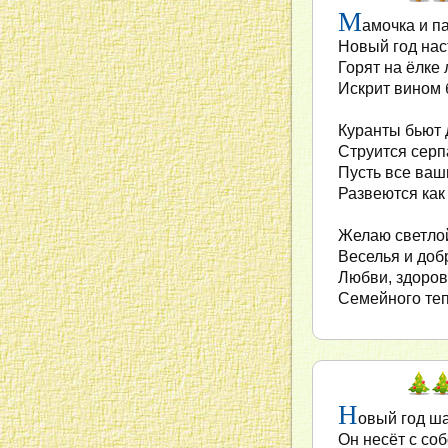
М
амочка и п
Новый год нас
Горят на ёлке
Искрит вином 
Куранты бьют 
Струится серп
Пусть все ваш
Развеются как
Желаю светлой
Веселья и доб
Любви, здоровь
Семейного теп
Н
овый год ша
Он несёт с соб