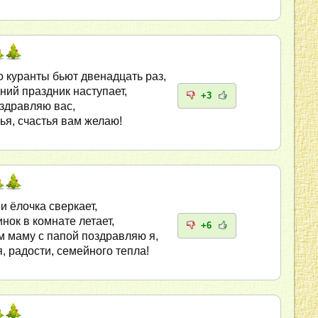
 куранты бьют двенадцать раз,
ний праздник наступает,
+3
оздравляю вас,
ья, счастья вам желаю!
и ёлочка сверкает,
нок в комнате летает,
+6
 маму с папой поздравляю я,
, радости, семейного тепла!