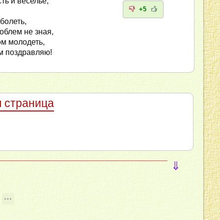
ть и веселье,
+5
болеть,
облем не зная,
м молодеть,
м поздравляю!
 страница
⇓