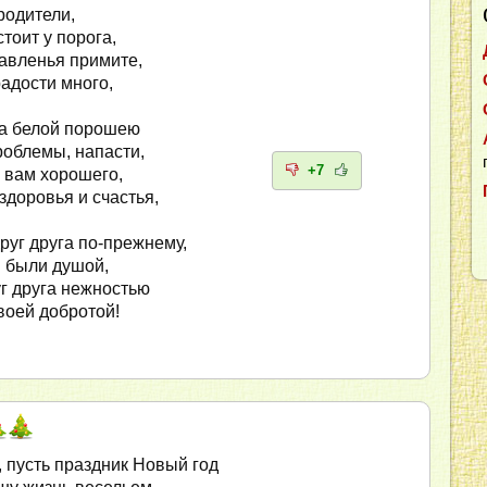
родители,
тоит у порога,
авленья примите,
адости много,
ца белой порошею
роблемы, напасти,
+7
 вам хорошего,
здоровья и счастья,
руг друга по-прежнему,
 были душой,
г друга нежностью
воей добротой!
, пусть праздник Новый год