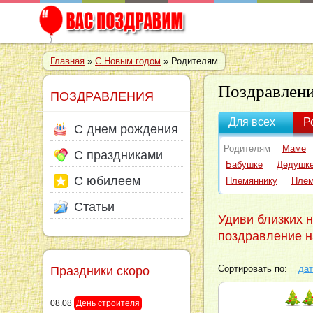
Главная
»
С Новым годом
» Родителям
Поздравлени
ПОЗДРАВЛЕНИЯ
Для всех
Р
С днем рождения
Родителям
Маме
С праздниками
Бабушке
Дедушк
С юбилеем
Племяннику
Плем
Статьи
Удиви близких 
поздравление н
Праздники скоро
Сортировать по:
дат
08.08
День строителя