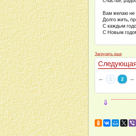
Счастье, радос
Вам желаю не 
Долго жить, пр
С каждым годо
С Новым годо
Загрузить еще
Следующая
←
→
1
2
⇓