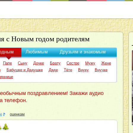
я с Новым годом родителям
одным
Любимым
Друзьям и знакомым
Папе
Сыну
Дочке
Брату
Сестре
Мужу
Жене
е
Бабушке и Дедушке
Дяде
Тёте
Внуку
Внучке
яннице
необычным поздравлением! Закажи аудио
а телефон.
е
оценкам