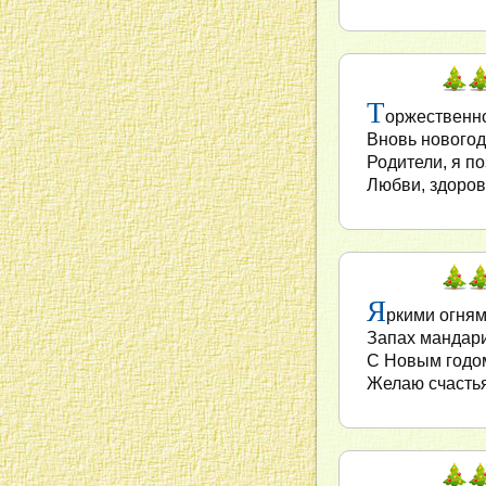
Т
оржественно
Вновь новогод
Родители, я п
Любви, здоров
Я
ркими огням
Запах мандари
С Новым годом
Желаю счастья