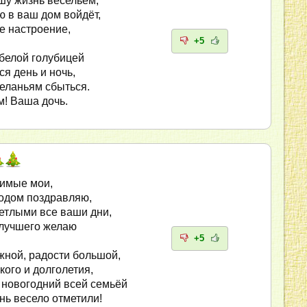
шу жизнь весельем,
ю в ваш дом войдёт,
е настроение,
+5
 белой голубицей
я день и ночь,
еланьям сбыться.
! Ваша дочь.
имые мои,
одом поздравляю,
ветлыми все ваши дни,
илучшего желаю
+5
ной, радости большой,
кого и долголетия,
 новогодний всей семьёй
нь весело отметили!