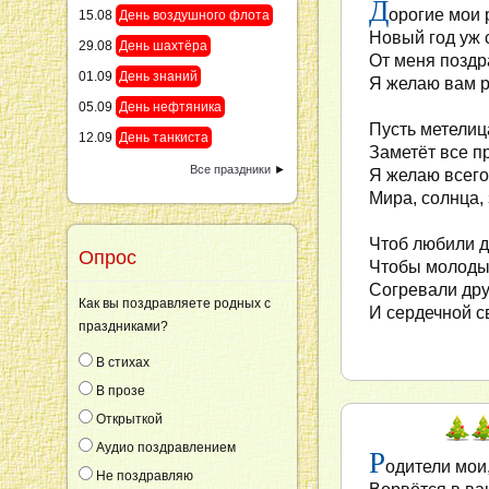
Д
орогие мои 
15.08
День воздушного флота
Новый год уж с
29.08
День шахтёра
От меня поздр
01.09
День знаний
Я желаю вам р
05.09
День нефтяника
Пусть метели
12.09
День танкиста
Заметёт все п
Все праздники
►
Я желаю всего
Мира, солнца, 
Чтоб любили д
Опрос
Чтобы молоды
Согревали дру
Как вы поздравляете родных с
И сердечной с
праздниками?
В стихах
В прозе
Открыткой
Аудио поздравлением
Р
одители мои
Не поздравляю