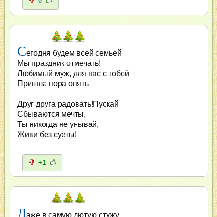
0
С
егодня будем всей семьей
Мы праздник отмечать!
Любимый муж, для нас с тобой
Пришла пора опять
Друг друга радовать!Пускай
Сбываются мечты,
Ты никогда не унывай,
Живи без суеты!
+1
Д
аже в самую лютую стужу