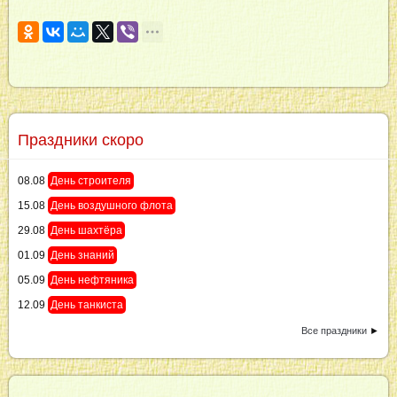
Праздники скоро
08.08
День строителя
15.08
День воздушного флота
29.08
День шахтёра
01.09
День знаний
05.09
День нефтяника
12.09
День танкиста
Все праздники
►