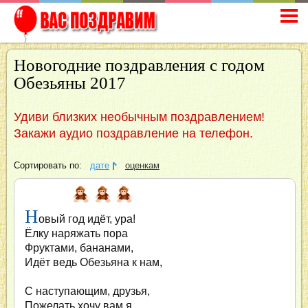
Новогодние поздравления с годом
Обезьяны 2017
Удиви близких необычным поздравлением!
Закажи аудио поздравление на телефон.
Сортировать по:
дате
оценкам
Н
овый год идёт, ура!
Ёлку наряжать пора
Фруктами, бананами,
Идёт ведь Обезьяна к нам,
С наступающим, друзья,
Пожелать хочу вам я,