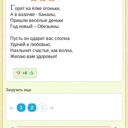
Г
орят на ёлке огоньки,
А в вазочке - бананы,
Пришли весёлые деньки
Год новый – Обезьяны.
Пусть он одарит вас сполна
Удачей и любовью,
Нахлынет счастье, как волна,
Желаю вам здоровья!
+8
Загрузить еще
←
→
1
2
3