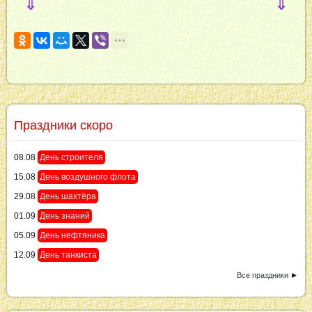
⇓
⇓
Праздники скоро
08.08
День строителя
15.08
День воздушного флота
29.08
День шахтёра
01.09
День знаний
05.09
День нефтяника
12.09
День танкиста
Все праздники
►