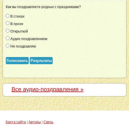
Как вы поздравляете родных с праздниками?
В стихах
В прозе
Открыткой
Аудио поздравлением
Не поздравляю
Голосовать
Результаты
Все аудио-поздравления »
Карта сайта
|
Авторы
|
Связь