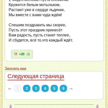
Кружится белым мотыльком,
Растают уже в сердце льдинки,
Мы вместе с вами чуда ждём!
Спешим поздравить мы скорее,
Пусть этот праздник принесёт
Вам радость, пусть станет теплее,
И сбудется, всё то,что каждый ждёт.
+20
Загрузить еще
Следующая страница
←
→
1
2
3
4
5
6
⇓
⇓