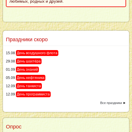
любимых, родных и друзей.
Праздники скоро
15.08
День воздушного флота
29.08
День шахтёра
01.09
День знаний
05.09
День нефтяника
12.09
День танкиста
12.09
День программиста
Все праздники
►
Опрос