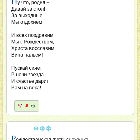
Н
у что, родня –
Давай за стол!
За выходные
Мы отдохнем
И всех поздравим
Мы с Рождеством,
Христа восславим,
Вина нальем!
Пускай сияет
В ночи звезда
И счастье дарит
Вам на века!
-6
Р
ождественская пусть снежинка