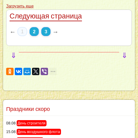
Загрузить еще
Следующая страница
←
→
1
2
3
⇓
⇓
Праздники скоро
08.08
День строителя
15.08
День воздушного флота