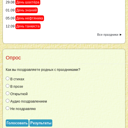
29.08
День шахтёра
01.09
День знаний
05.09
День нефтяника
12.09
День танкиста
Все праздники
►
Опрос
Как вы поздравляете родных с праздниками?
В стихах
В прозе
Открыткой
Аудио поздравлением
Не поздравляю
Голосовать
Результаты