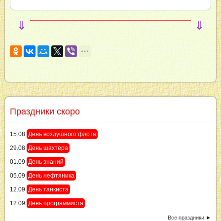
⇓
⇓
Праздники скоро
15.08
День воздушного флота
29.08
День шахтёра
01.09
День знаний
05.09
День нефтяника
12.09
День танкиста
12.09
День программиста
Все праздники
►