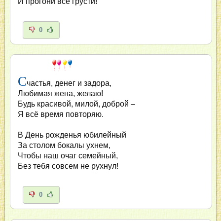
И прогони все грусти!
0
С
частья, денег и задора,
Любимая жена, желаю!
Будь красивой, милой, доброй –
Я всё время повторяю.
В День рожденья юбилейный
За столом бокалы ухнем,
Чтобы наш очаг семейный,
Без тебя совсем не рухнул!
0