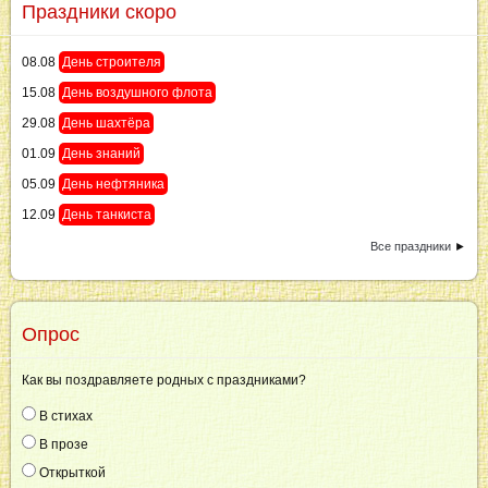
Праздники скоро
08.08
День строителя
15.08
День воздушного флота
29.08
День шахтёра
01.09
День знаний
05.09
День нефтяника
12.09
День танкиста
Все праздники
►
Опрос
Как вы поздравляете родных с праздниками?
В стихах
В прозе
Открыткой