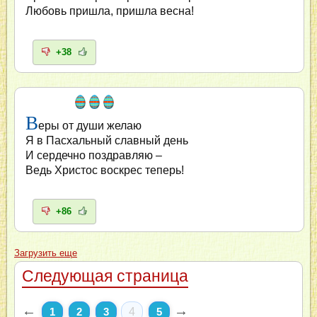
Любовь пришла, пришла весна!
+38
В
еры от души желаю
Я в Пасхальный славный день
И сердечно поздравляю –
Ведь Христос воскрес теперь!
+86
Загрузить еще
Следующая страница
←
→
1
2
3
4
5