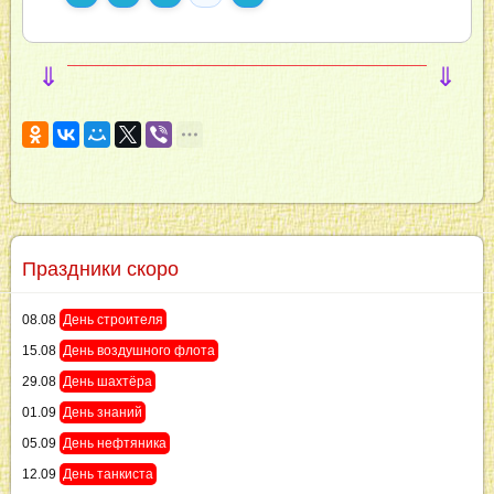
⇓
⇓
Праздники скоро
08.08
День строителя
15.08
День воздушного флота
29.08
День шахтёра
01.09
День знаний
05.09
День нефтяника
12.09
День танкиста