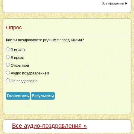
Все праздники
►
Опрос
Как вы поздравляете родных с праздниками?
В стихах
В прозе
Открыткой
Аудио поздравлением
Не поздравляю
Голосовать
Результаты
Все аудио-поздравления »