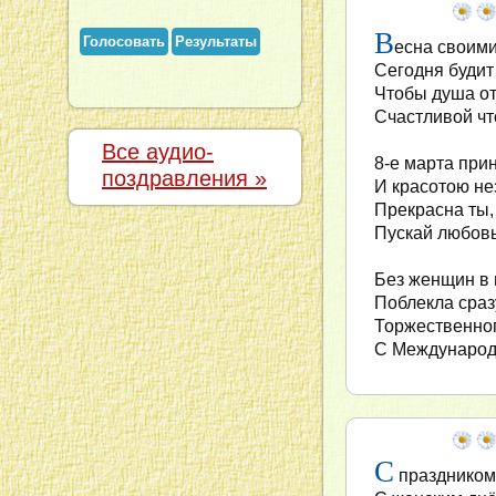
В
Голосовать
Результаты
есна своим
Сегодня будит
Чтобы душа от
Счастливой чт
Все аудио-
8-е марта прин
поздравления »
И красотою не
Прекрасна ты, 
Пускай любовь
Без женщин в 
Поблекла сраз
Торжественно
С Международ
С
праздником