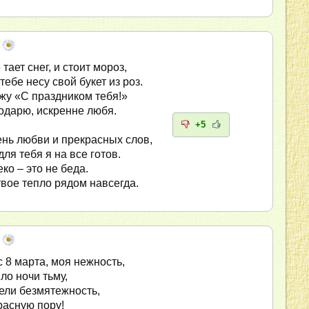
 тает снег, и стоит мороз,
тебе несу свой букет из роз.
жу «С праздником тебя!»
подарю, искренне любя.
+5
ень любви и прекрасных слов,
ля тебя я на все готов.
ко – это не беда.
твое тепло рядом навсегда.
 8 марта, моя нежность,
ло ночи тьму,
пели безмятежность,
расную пору!