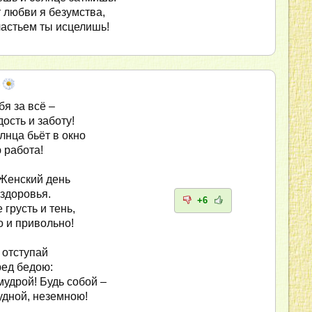
 любви я безумства,
астьем ты исцелишь!
бя за всё –
дость и заботу!
лнца бьёт в окно
 работа!
Женский день
 здоровья.
+6
грусть и тень,
 и привольно!
 отступай
ред бедою:
мудрой! Будь собой –
удной, неземною!