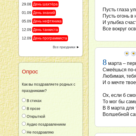
29.08
День шахтёра
Пусть глаза у
01.09
День знаний
Пусть огонь в 
05.09
День нефтяника
И улыбка счас
Все вокруг ос
12.09
День танкиста
12.09
День программиста
Все праздники
►
8
марта – пер
Смеёшься по-
Опрос
Любимая, тебя
И о мечте твое
Как вы поздравляете родных с
праздниками?
Ох, если б смо
В стихах
То мог бы сам
В 8 марта для
В прозе
Волшебной сам
Открыткой
Аудио поздравлением
Не поздравляю