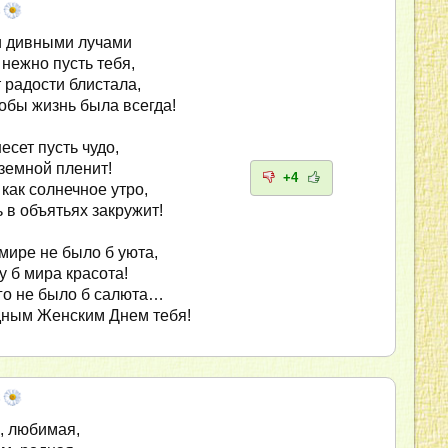
и дивными лучами
 нежно пусть тебя,
 радости блистала,
обы жизнь была всегда!
есет пусть чудо,
земной пленит!
+4
как солнечное утро,
 в объятьях закружит!
мире не было б уюта,
у б мира красота!
го не было б салюта…
ным Женским Днем тебя!
, любимая,