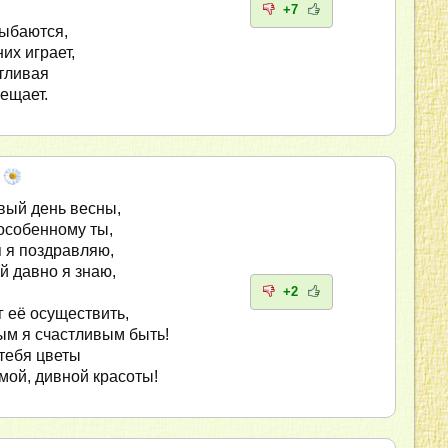
+7
лыбаются,
них играет,
тливая
вещает.
вый день весны,
особенному ты,
 я поздравляю,
й давно я знаю,
+2
г её осуществить,
ым я счастливым быть!
 тебя цветы
ой, дивной красоты!