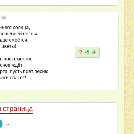
ннего солнца,
волшебней весны,
рдце смеётся,
 цветы!
+5
ь повсеместно
ясное ждёт!
та, пусть поёт песню
ьюги спасёт!
 страница
→