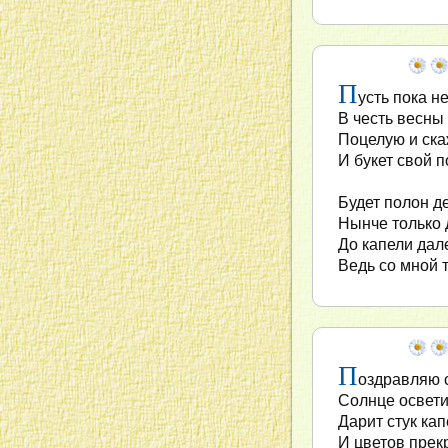
П
усть пока не
В честь весны 
Поцелую и ска
И букет свой 
Будет полон д
Нынче только д
До капели дале
Ведь со мной 
П
оздравляю с
Солнце освети
Дарит стук ка
И цветов прек