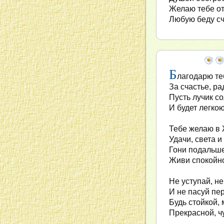
Желаю тебе от
Любую беду сч
Б
лагодарю те
За счастье, ра
Пусть лучик со
И будет легкою
Тебе желаю в 
Удачи, света и
Гони подальше 
Живи спокойно
Не уступай, не
И не пасуй пе
Будь стойкой, 
Прекрасной, ч