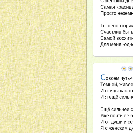
С женским днё
Самая красив
Просто неземн
Ты неповтори
Счастлив быть
Самой восхити
Для меня -одн
С
овсем чуть-
Темней, живее
И птицы как-то
И я ещё сильн
Ещё сильнее 
Уже почти её 
И от души и с
Я с женским 