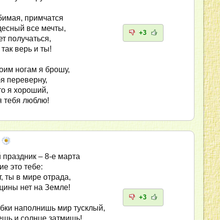
бимая, примчатся
удесный все мечты,
+3
ет получаться,
 так верь и ты!
воим ногам я брошу,
я переверну,
то я хороший,
я тебя люблю!
праздник – 8-е марта
е это тебе:
т, ты в мире отрада,
ины нет на Земле!
+3
бки наполнишь мир тусклый,
шь и солнце затмишь!