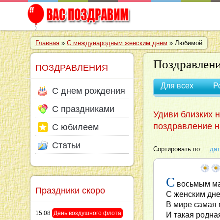
Главная
»
C международным женским днем
» Любимой
Поздравлени
ПОЗДРАВЛЕНИЯ
Для всех
Р
С днем рождения
С праздниками
Удиви близких 
поздравление н
С юбилеем
Статьи
Сортировать по:
дат
С
восьмым ма
Праздники скоро
С женским дне
В мире самая
15.08
День воздушного флота
И такая родна