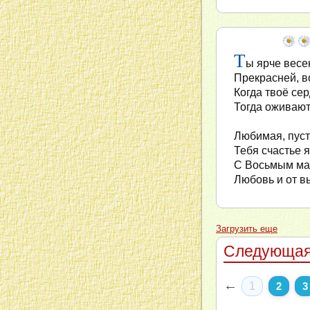
Т
ы ярче весе
Прекрасней, 
Когда твоё се
Тогда оживают
Любимая, пуст
Тебя счастье 
С Восьмым мар
Любовь и от в
Загрузить еще
Следующая
←
1
2
3