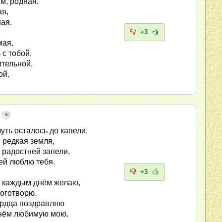
м, родная,
ая,
ая.
+3
мая,
 с тобой,
тельной,
ой.
чуть осталось до капели,
 редкая земля,
 радостней запели,
ей люблю тебя.
+3
с каждым днём желаю,
боготворю.
ердца поздравляю
днём любимую мою.