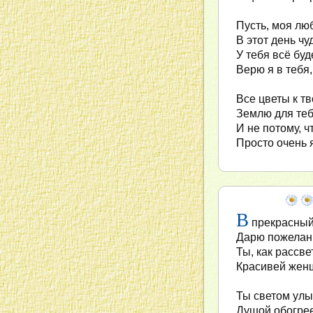
Пусть, моя лю
В этот день ч
У тебя всё буд
Верю я в тебя,
Все цветы к т
Землю для теб
И не потому, ч
Просто очень 
В
прекрасный 
Дарю пожелани
Ты, как рассве
Красивей женщ
Ты светом улы
Душой обогрее