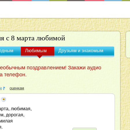
я с 8 марта любимой
одным
Любимым
Друзьям и знакомым
необычным поздравлением! Закажи аудио
а телефон.
е
оценкам
рта, любимая,
м, дорогая,
 милая
я.