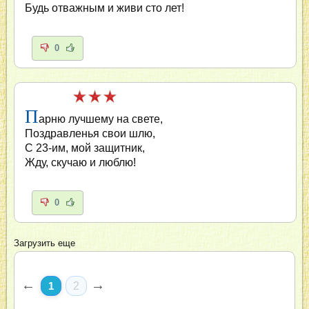
Будь отважным и живи сто лет!
0
П
арню лучшему на свете,
Поздравленья свои шлю,
С 23-им, мой защитник,
Жду, скучаю и люблю!
0
Загрузить еще
←
→
1
2