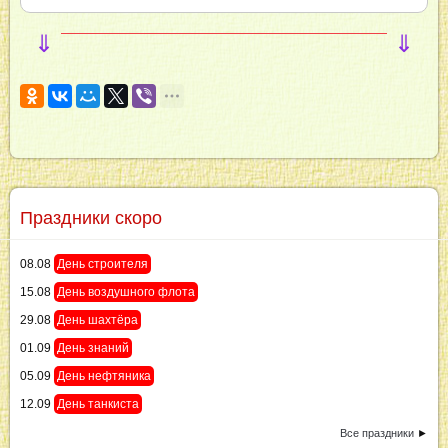
⇓
⇓
Праздники скоро
08.08
День строителя
15.08
День воздушного флота
29.08
День шахтёра
01.09
День знаний
05.09
День нефтяника
12.09
День танкиста
Все праздники
►